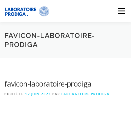
Menu
SERVICES
ACTUALITÉS
À PROPOS
FAVICON-LABORATOIRE-
PRODIGA
CONTACT
GALERIE
favicon-laboratoire-prodiga
PUBLIÉ LE
17 JUIN 2021
PAR
LABORATOIRE PRODIGA